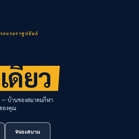
ะบรมราชูปถัมภ์
่เดียว
ฬา — บ้านของสมาคมกีฬา
อของคุณ
จองสนาม