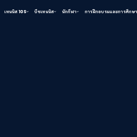
เทนนิส 10S
บีชเทนนิส
นักกีฬา
การฝึกอบรมและการศึกษ