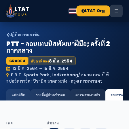
LTAT
LTAT Org
TOUR
ปฏิทินการแข่งขัน
PTT - ลอนเทนนิสพัฒนาฝีมือ; ครั้งที่ 2
ภาคกลาง
8 มี.ค. 2564
GRADE 4
สัปดาห์ของ
13 มี.ค. 2564 – 15 มี.ค. 2564
F.B.T. Sports Park ,Ladkrabang/ สนาม เอฟ บี ที
สปอร์ตพาร์ค; ปิรามิด ลาดกระบัง · กรุงเทพมหานคร
แฟกต์ชีต
รายชื่อผู้ผ่านเข้ารอบ
ตารางรายงานตัว
สายการแข่ง
เพศ
ประเภท