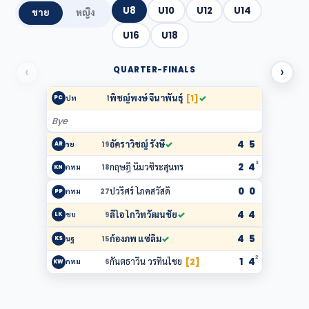
U8
U10
U12
U14
ชาย
หญิง
U16
U18
‹
›
QUARTER-FINALS
พิชญ์พงษ์ จีนาพันธุ์
✓
ปท
1
[1]
PC
Bye
4
5
อัคราวิชญ์ รังษี
✓
รย
19
AR
3
2
4
กฤษฎิ์ นิ่มวชิระสุนทร
กทม
18
KN
0
0
ปวริศร์ โภคสวัสดิ์
กทม
27
PP
4
4
ลีโอ โกวิทวัฒนชัย
✓
ชบ
9
LK
4
5
ก้องภพ แซ่ลิ้ม
✓
นฐ
15
KS
2
1
4
กันตธาวิน วรทินไชย
กทม
6
[2]
KW