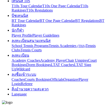
เทนนิส 10S
T10s Tour Calendar
T10s One Page Calendar
T10s
Rankings
T10s Regulations
บีชเทนนิส
BT Tour Calendar
BT One Page Calendar
BT Regulations
BT
Rankings
นักกีฬา
Player Profile
Player Guidelines
ลงทะเบียนสนามเทนนิส
School Tennis Programs
Tennis Academies
Tennis
(THA)
Clubs
Tennis Courts
ลงทะเบียน
Academy Coaches
Academy Player
Chair Umpires
Court
Bookings
Dorm Bookings
LTAT Coaches
LTAT Sign
Up
Wildcard
ลงชื่อเข้าระบบ
Coaches
Courts Bookings
Officials
Organizer
Player
Login
Referee
สิ่งอำนวยความสะดวก
Language