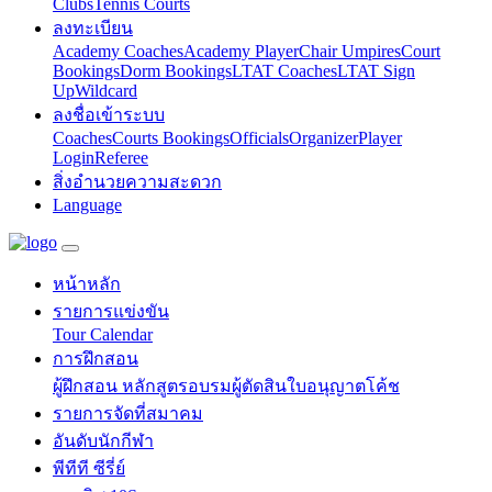
Clubs
Tennis Courts
ลงทะเบียน
Academy Coaches
Academy Player
Chair Umpires
Court
Bookings
Dorm Bookings
LTAT Coaches
LTAT Sign
Up
Wildcard
ลงชื่อเข้าระบบ
Coaches
Courts Bookings
Officials
Organizer
Player
Login
Referee
สิ่งอำนวยความสะดวก
Language
หน้าหลัก
รายการแข่งขัน
Tour Calendar
การฝึกสอน
ผู้ฝึกสอน หลักสูตร
อบรมผู้ตัดสิน
ใบอนุญาตโค้ช
รายการจัดที่สมาคม
อันดับนักกีฬา
พีทีที ซีรี่ย์