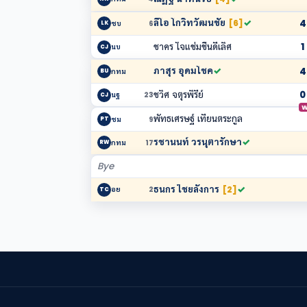
ลีโอ โกวิทวัฒนชัย
✓
4
[6]
ชบ
6
LK
ชาคร ใจแช่มชื่นดีเลิศ
1
นบ
CJ
ภาสุร อุดมโชค
✓
4
กทม
BU
ชวิศ จตุรพิรีย์
0
นฐ
23
CJ
W
พัทธเศรษฐ์ เทียนตระกูล
ชม
9
PT
รชานนท์ วรนุตารักษา
✓
กทม
17
RW
Bye
ธนกร ไชยลังการ
✓
[2]
อย
2
TC