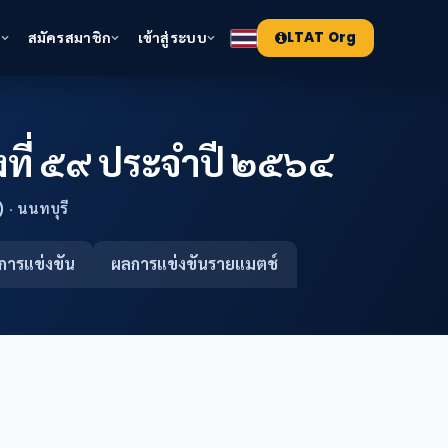
า
สมัครสมาชิก
เข้าสู่ระบบ
LTAT Org
งที่ ๕๙ ประจำปี ๒๕๖๔
 · นนทบุรี
การแข่งขัน
ผลการแข่งขันรายแมตช์