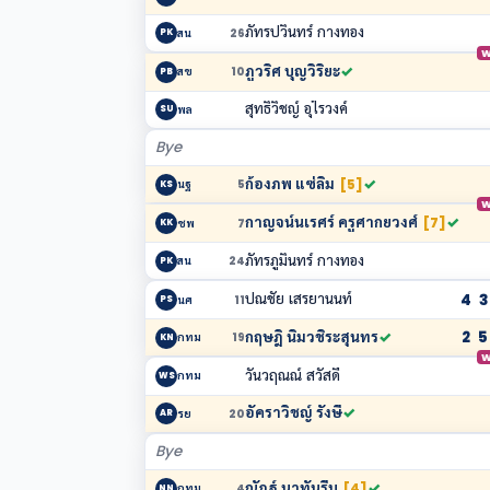
ภัทรปวินทร์ กางทอง
สน
26
PK
W
ภูวริศ บุญวิริยะ
✓
สข
10
PB
สุทธิวิชญ์ อุไรวงค์
พล
SU
Bye
ก้องภพ แซ่ลิ้ม
✓
[5]
นฐ
5
KS
W
กาญจน์นเรศร์ ครูศากยวงศ์
✓
[7]
ชพ
7
KK
ภัทรภูมินทร์ กางทอง
สน
24
PK
ปณชัย เสรยานนท์
4
3
นศ
11
PS
กฤษฎิ์ นิ่มวชิระสุนทร
✓
2
5
กทม
19
KN
W
วันวฤณณ์ สวัสดี
กทม
WS
อัคราวิชญ์ รังษี
✓
รย
20
AR
Bye
ณัฏฐ์ นาทันรีบ
✓
[4]
กทม
4
NN