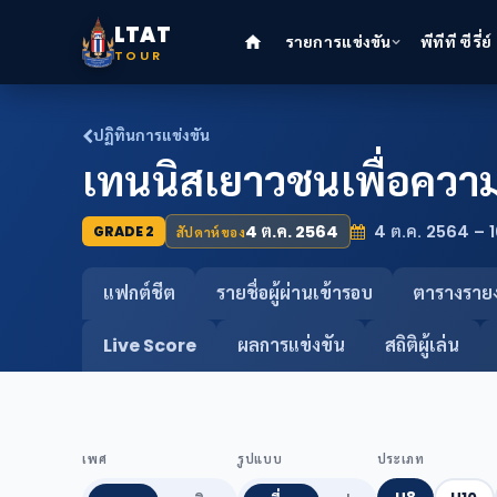
LTAT
รายการแข่งขัน
พีทีที ซีรี่ย์
TOUR
ปฏิทินการแข่งขัน
เทนนิสเยาวชนเพื่อความ
4 ต.ค. 2564
4 ต.ค. 2564 – 1
GRADE 2
สัปดาห์ของ
แฟกต์ชีต
รายชื่อผู้ผ่านเข้ารอบ
ตารางราย
Live Score
ผลการแข่งขัน
สถิติผู้เล่น
เพศ
รูปแบบ
ประเภท