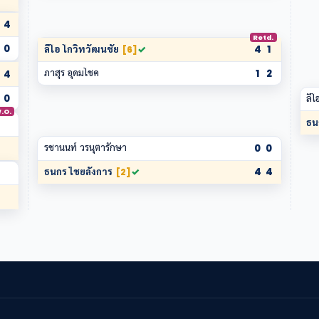
4
Retd.
0
ลีโอ โกวิทวัฒนชัย
✓
4
1
[6]
ภาสุร อุดมโชค
1
2
4
0
ลีโ
.O.
ธน
รชานนท์ วรนุตารักษา
0
0
ธนกร ไชยลังการ
✓
4
4
[2]