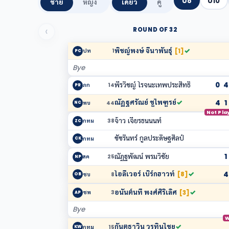
U8
U10
ชาย
หญิง
เดี่ยว
คู่
‹
ROUND OF 32
พิชญ์พงษ์ จีนาพันธุ์
✓
[1]
ปท
1
PC
Bye
พีรวิชญ์ โรจนะเทพประสิทธิ์
0
4
ภก
14
PR
ณัฏฐศรัณย์ ชูไพฑูรย์
✓
4
1
พบ
44
NC
Not Pla
จ้าว เจียรธนนนท์
กทม
38
ZC
ชัชรินทร์ กูลประดิษฐศิลป์
กทม
CK
ณัฏฐพัฒน์ พรมวิชัย
1
สค
25
NP
โอลีเวอร์ เบิร์กฮาวท์
✓
4
[8]
ชบ
8
OB
อนันต์นที พงศ์ศิริเลิศ
✓
[3]
ชพ
3
AP
Bye
W
กันตธาวิน วรทินไชย
✓
กทม
15
KW