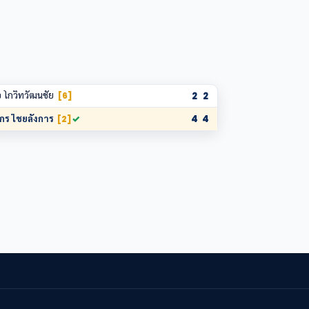
อ โกวิทวัฒนชัย
2
2
[6]
กร ไชยลังการ
✓
4
4
[2]