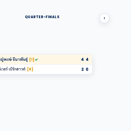
›
QUARTER-FINALS
ญ์พงษ์ จีนาพันธุ์
✓
4
4
[1]
ีเวอร์ เบิร์กฮาวท์
2
0
[8]