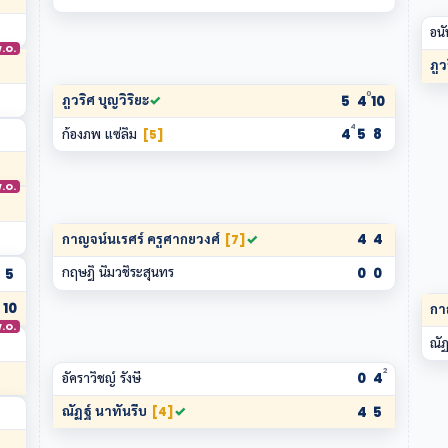
อนั
.O.
ภูว
0
ภูวริศ บุญวิริยะ
✓
5
4
10
4
ก้องภพ แซ่ลิ้ม
4
5
8
[5]
.O.
กาญจน์นเรศร์ ครูศากยวงศ์
✓
4
4
[7]
กฤษฎิ์ นิ่มวชิระสุนทร
0
0
5
10
กา
.O.
ณัฏ
2
อัคราวิชญ์ รังษี
0
4
ณัฏฐ์ นาทันรีบ
✓
4
5
[4]