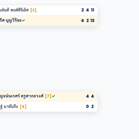
นต์นที พงศ์ศิริเลิศ
2
4
11
[3]
ริศ บุญวิริยะ
✓
4
2
13
ญจน์นเรศร์ ครูศากยวงศ์
✓
4
4
[7]
ฐ์ นาทันรีบ
0
2
[4]