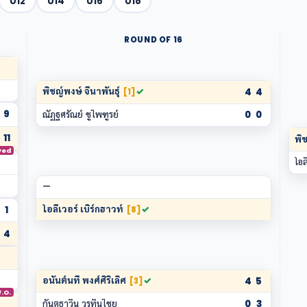
U12
U14
U16
U18
ROUND OF 16
พิชญ์พงษ์ จีนาพันธุ์
✓
4
4
[1]
9
ณัฏฐศรัณย์ ชูไพฑูรย์
0
0
11
พิช
yed
โอล
—
โอลีเวอร์ เบิร์กฮาวท์
✓
1
[8]
4
อนันต์นที พงศ์ศิริเลิศ
✓
4
5
[3]
.O.
กันตธาวิน วรทินไชย
0
3